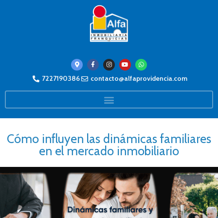
7227190386
contacto@alfaprovidencia.com
Cómo influyen las dinámicas familiares
en el mercado inmobiliario