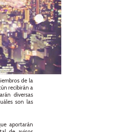
miembros de la
ún recibirán a
arán diversas
uáles son las
que aportarán
tal de avisos