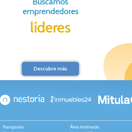
Buscamos
emprendedores
líderes
Descubre más
Franquicias
Área reservada