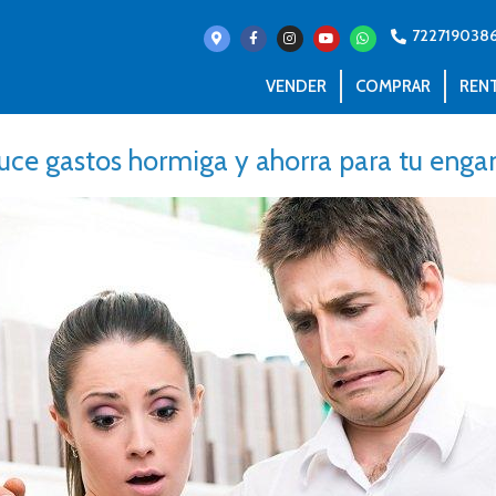
722719038
VENDER
COMPRAR
REN
uce gastos hormiga y ahorra para tu enga