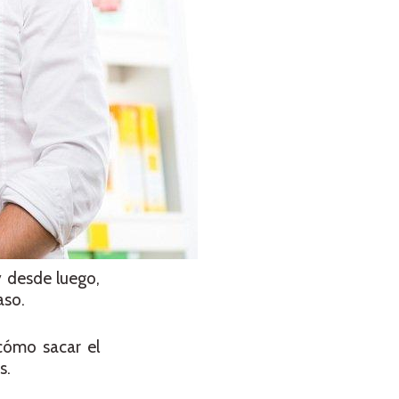
y desde luego,
aso.
cómo sacar el
s.