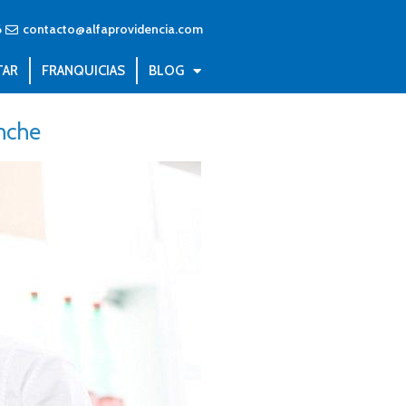
6
contacto@alfaprovidencia.com
TAR
FRANQUICIAS
BLOG
nche