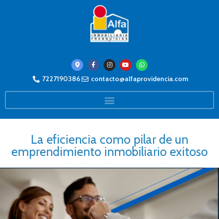
7227190386
contacto@alfaprovidencia.com
La eficiencia como pilar de un
emprendimiento inmobiliario exitoso